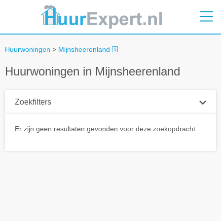
Huurwoningen
>
Mijnsheerenland
Huurwoningen in Mijnsheerenland
Zoekfilters
Plaatsnaam
Er zijn geen resultaten gevonden voor deze zoekopdracht.
Straal
+ 0 km
Huurprijs tot
Zoek