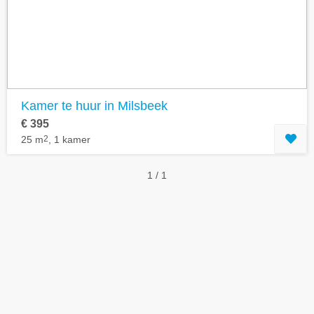
Geavanceerde zoekfilters tonen
Kamer te huur in Milsbeek
€ 395
25 m
2
, 1 kamer
1 / 1