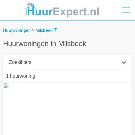
Huurwoningen
>
Milsbeek
Huurwoningen in Milsbeek
Zoekfilters
1 huurwoning
Plaatsnaam
Straal
+ 0 km
Huurprijs tot
Zoek