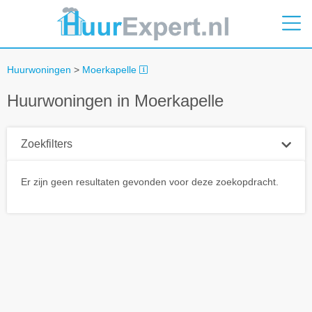
Huurwoningen
>
Moerkapelle
Huurwoningen in Moerkapelle
Zoekfilters
Plaatsnaam
Er zijn geen resultaten gevonden voor deze zoekopdracht.
Straal
+ 0 km
Huurprijs tot
Zoek