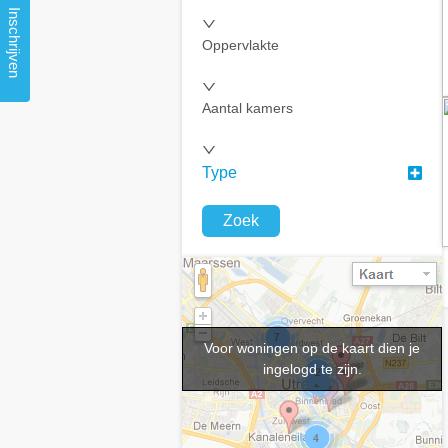
Inschrijven
Oppervlakte
Aantal kamers
Type
Zoek
Voor woningen op de kaart dien je
ingelogd te zijn.