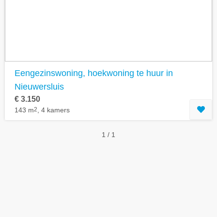
Geavanceerde zoekfilters tonen
Eengezinswoning, hoekwoning te huur in
Nieuwersluis
€ 3.150
143 m
2
, 4 kamers
1 / 1