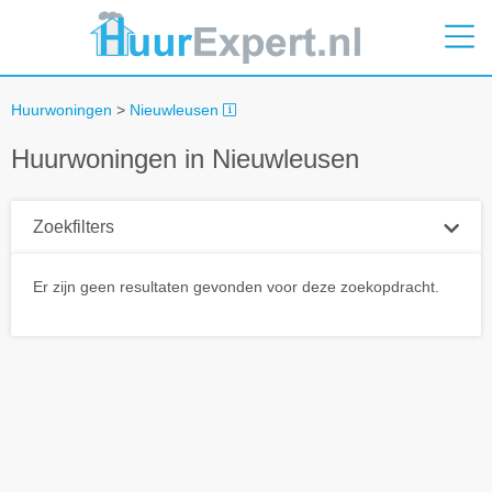
Huurwoningen
>
Nieuwleusen
Huurwoningen in Nieuwleusen
Zoekfilters
Plaatsnaam
Er zijn geen resultaten gevonden voor deze zoekopdracht.
Straal
+ 0 km
Huurprijs tot
Zoek