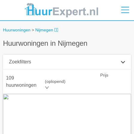
Huurwoningen
>
Nijmegen
Huurwoningen in Nijmegen
Zoekfilters
Prijs
109
Plaatsnaam
(oplopend)
huurwoningen
Straal
+ 0 km
Huurprijs tot
Zoek