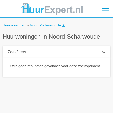
Huurwoningen
>
Noord-Scharwoude
Huurwoningen in Noord-Scharwoude
Zoekfilters
Plaatsnaam
Er zijn geen resultaten gevonden voor deze zoekopdracht.
Straal
+ 0 km
Huurprijs tot
Zoek