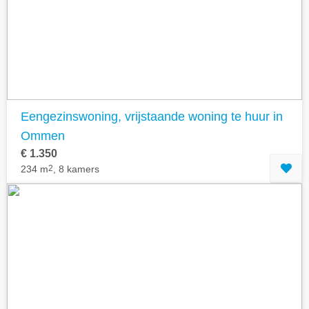
Geavanceerde zoekfilters tonen
Eengezinswoning, vrijstaande woning te huur in
Ommen
€ 1.350
234 m
2
, 8 kamers