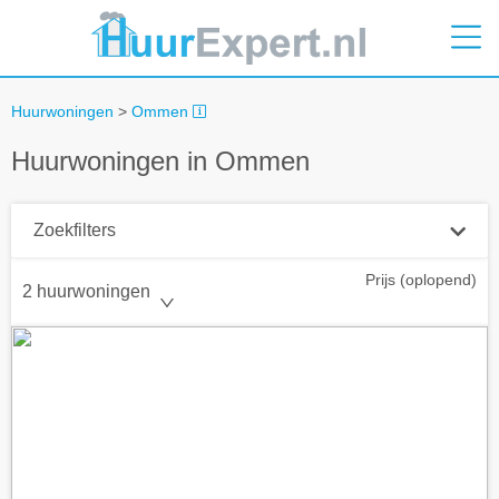
Huurwoningen
>
Ommen
Huurwoningen in Ommen
Zoekfilters
Prijs (oplopend)
Plaatsnaam
2 huurwoningen
Straal
+ 0 km
Huurprijs tot
Zoek