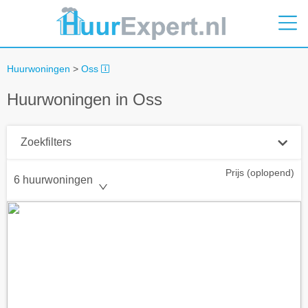
Huurwoningen
>
Oss
Huurwoningen in Oss
Zoekfilters
Prijs (oplopend)
Plaatsnaam
6 huurwoningen
Straal
+ 0 km
Huurprijs tot
Zoek