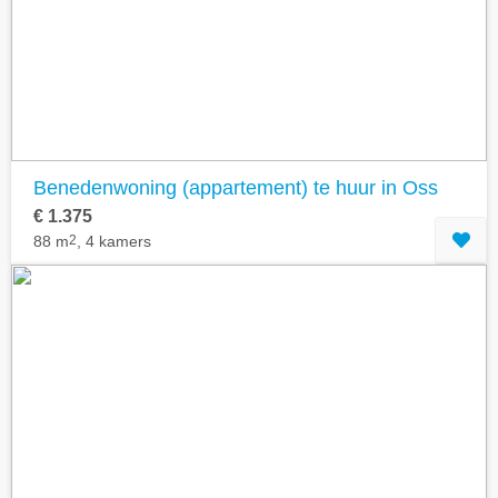
Geavanceerde zoekfilters tonen
Benedenwoning (appartement) te huur in Oss
€ 1.375
88 m
2
, 4 kamers