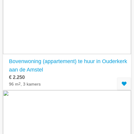
Zoek
Geavanceerde zoekfilters tonen
Bovenwoning (appartement) te huur in Ouderkerk
aan de Amstel
€ 2.250
96 m
2
, 3 kamers