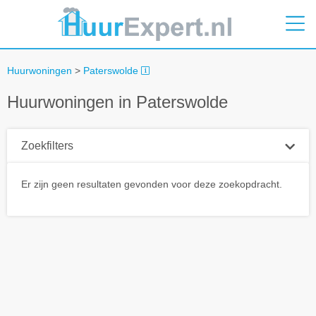
Huurwoningen
>
Paterswolde
Huurwoningen in Paterswolde
Zoekfilters
Plaatsnaam
Er zijn geen resultaten gevonden voor deze zoekopdracht.
Straal
+ 0 km
Huurprijs tot
Zoek