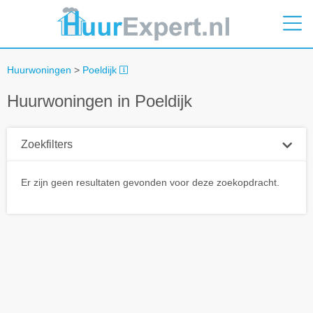
Huurwoningen
>
Poeldijk
Huurwoningen in Poeldijk
Zoekfilters
Plaatsnaam
Er zijn geen resultaten gevonden voor deze zoekopdracht.
Straal
+ 0 km
Huurprijs tot
Zoek