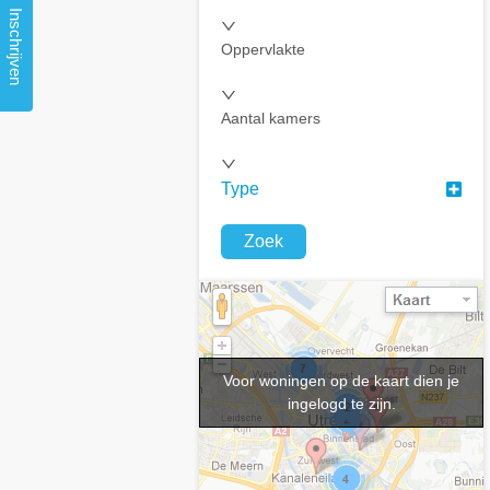
Inschrijven
Oppervlakte
Aantal kamers
Type
Zoek
Voor woningen op de kaart dien je
ingelogd te zijn.