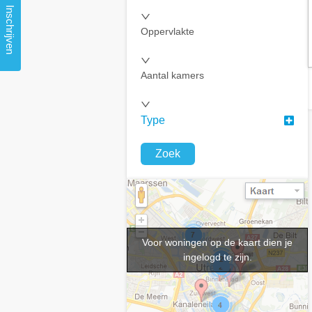
Inschrijven
Oppervlakte
Aantal kamers
Type
Zoek
Voor woningen op de kaart dien je
ingelogd te zijn.