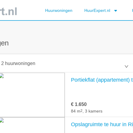
Huurwoningen
HuurExpert.nl
gen
2 huurwoningen
Portiekflat (appartement) 
€ 1.650
84 m
2
, 3 kamers
Opslagruimte te huur in R