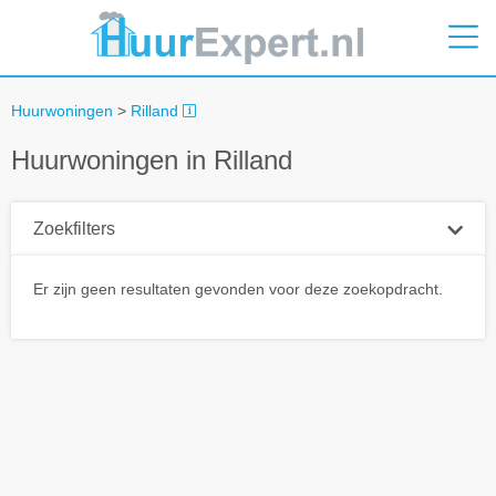
Huurwoningen
>
Rilland
Huurwoningen in Rilland
Zoekfilters
Plaatsnaam
Er zijn geen resultaten gevonden voor deze zoekopdracht.
Straal
+ 0 km
Huurprijs tot
Zoek