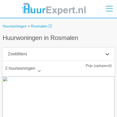
Huurwoningen
>
Rosmalen
Huurwoningen in Rosmalen
Zoekfilters
Prijs (oplopend)
Plaatsnaam
2 huurwoningen
Straal
+ 0 km
Huurprijs tot
Zoek