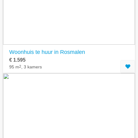
Geavanceerde zoekfilters tonen
Woonhuis te huur in Rosmalen
€ 1.595
95 m
2
, 3 kamers