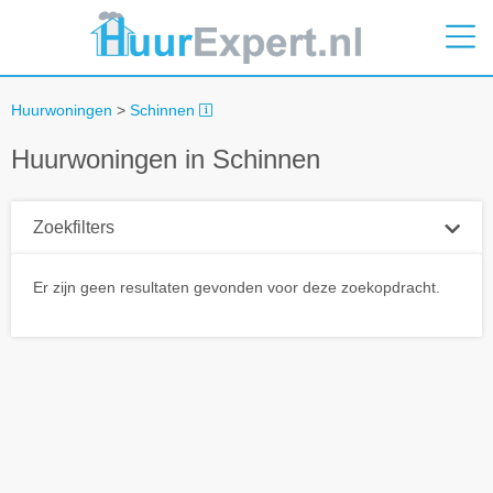
Huurwoningen
>
Schinnen
Huurwoningen in Schinnen
Zoekfilters
Plaatsnaam
Er zijn geen resultaten gevonden voor deze zoekopdracht.
Straal
+ 0 km
Huurprijs tot
Zoek