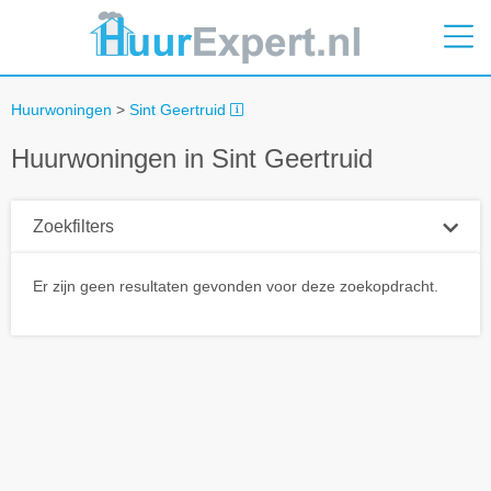
Huurwoningen
>
Sint Geertruid
Huurwoningen in Sint Geertruid
Zoekfilters
Plaatsnaam
Er zijn geen resultaten gevonden voor deze zoekopdracht.
Straal
+ 0 km
Huurprijs tot
Zoek