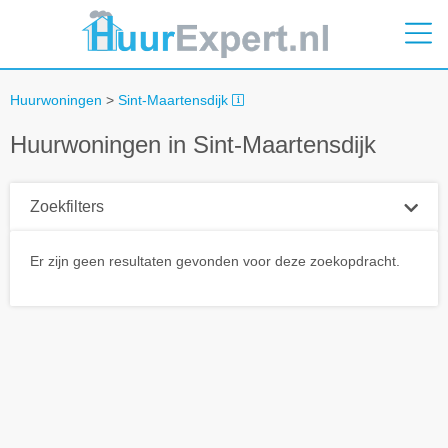
Huurwoningen
>
Sint-Maartensdijk
Huurwoningen in Sint-Maartensdijk
Zoekfilters
Plaatsnaam
Er zijn geen resultaten gevonden voor deze zoekopdracht.
Straal
+ 0 km
Huurprijs tot
Zoek