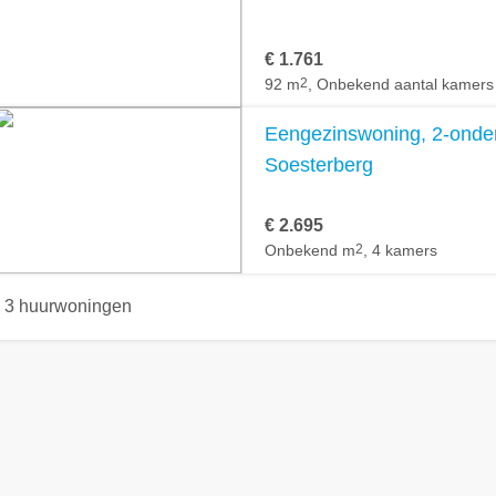
€ 1.761
92 m
2
, Onbekend aantal kamers
Eengezinswoning, 2-onder
Soesterberg
€ 2.695
Onbekend m
2
, 4 kamers
3 huurwoningen