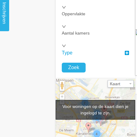
Inschrijven
Oppervlakte
Aantal kamers
Type
Zoek
Voor woningen op de kaart dien je
ingelogd te zijn.