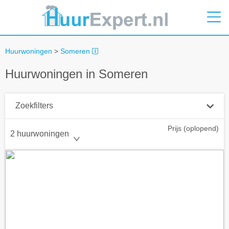
Huurwoningen
>
Someren
Huurwoningen in Someren
Zoekfilters
Prijs (oplopend)
Plaatsnaam
2 huurwoningen
Straal
+ 0 km
Huurprijs tot
Zoek