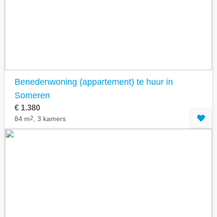
Geavanceerde zoekfilters tonen
Benedenwoning (appartement) te huur in
Someren
€ 1.380
84 m
2
, 3 kamers