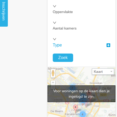
Inschrijven
Oppervlakte
Aantal kamers
Type
Zoek
Voor woningen op de kaart dien je
ingelogd te zijn.