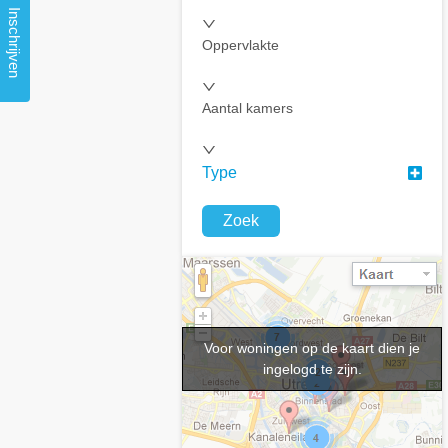
Inschrijven
Oppervlakte
Aantal kamers
Type
Zoek
Voor woningen op de kaart dien je
ingelogd te zijn.