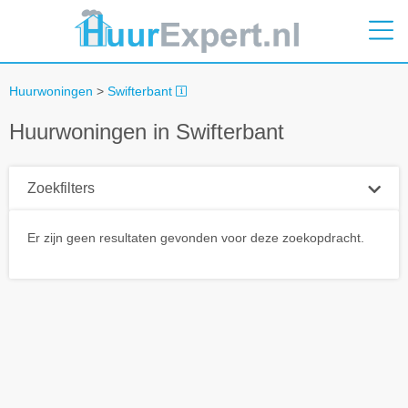
Huurwoningen
>
Swifterbant
Huurwoningen in Swifterbant
Zoekfilters
Plaatsnaam
Er zijn geen resultaten gevonden voor deze zoekopdracht.
Straal
+ 0 km
Huurprijs tot
Zoek