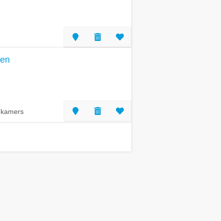
len
 kamers