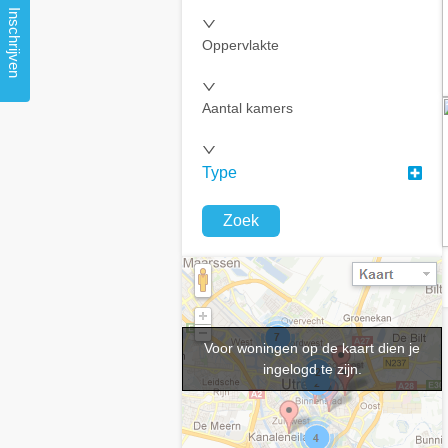
Inschrijven
Oppervlakte
Aantal kamers
Type
Zoek
Voor woningen op de kaart dien je
ingelogd te zijn.