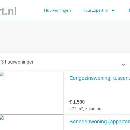
Huurwoningen
HuurExpert.nl
3 huurwoningen
Eengezinswoning, tussenw
€ 1.500
227 m
2
, 8 kamers
Benedenwoning (apparteme