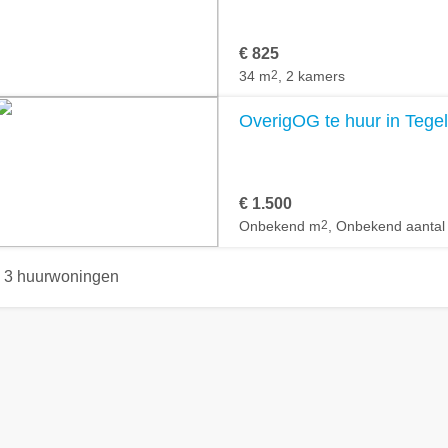
€ 825
34 m
2
, 2 kamers
OverigOG te huur in Tege
€ 1.500
Onbekend m
2
, Onbekend aantal
3 huurwoningen