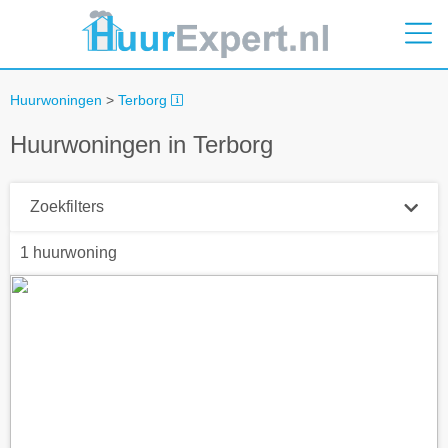
Huurwoningen
>
Terborg
Huurwoningen in Terborg
Zoekfilters
1 huurwoning
Plaatsnaam
Straal
+ 0 km
Huurprijs tot
Zoek