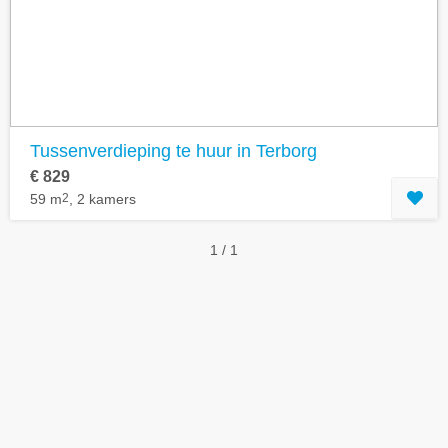
Geavanceerde zoekfilters tonen
Tussenverdieping te huur in Terborg
€ 829
59 m
2
, 2 kamers
1 / 1