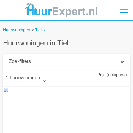
Huurwoningen
>
Tiel
Huurwoningen in Tiel
Zoekfilters
Prijs (oplopend)
Plaatsnaam
5 huurwoningen
Straal
+ 0 km
Huurprijs tot
Zoek