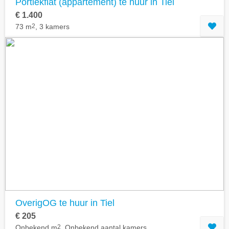
Portiekflat (appartement) te huur in Tiel
€ 1.400
73 m
2
, 3 kamers
OverigOG te huur in Tiel
€ 205
Onbekend m
2
, Onbekend aantal kamers