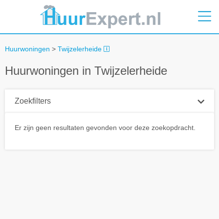
Huurwoningen
>
Twijzelerheide
Huurwoningen in Twijzelerheide
Zoekfilters
Plaatsnaam
Er zijn geen resultaten gevonden voor deze zoekopdracht.
Straal
+ 0 km
Huurprijs tot
Zoek