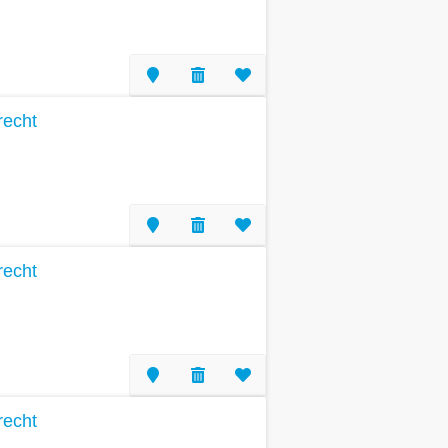
recht
recht
recht