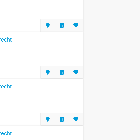
recht
recht
recht