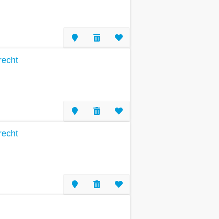
recht
recht