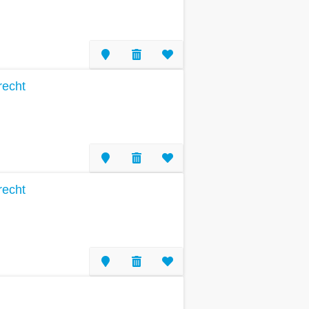
recht
recht