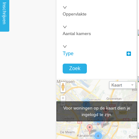
Inschrijven
Oppervlakte
Aantal kamers
Type
Zoek
Voor woningen op de kaart dien je
ingelogd te zijn.