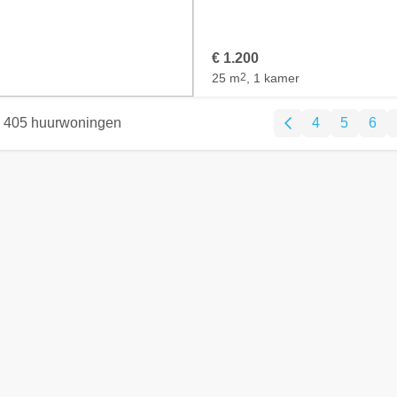
€ 1.200
25 m
2
, 1 kamer
405 huurwoningen
4
5
6