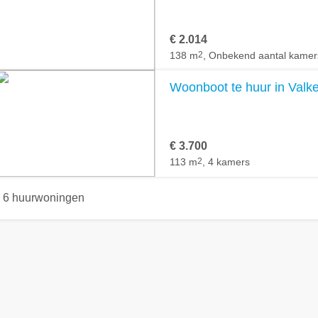
€ 2.014
138 m
2
, Onbekend aantal kamer
Woonboot te huur in Valk
€ 3.700
113 m
2
, 4 kamers
6 huurwoningen