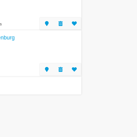
s
enburg