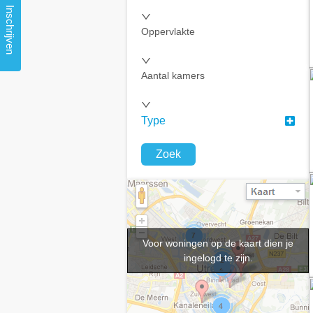
Inschrijven
Oppervlakte
Aantal kamers
Type
Zoek
Voor woningen op de kaart dien je
ingelogd te zijn.