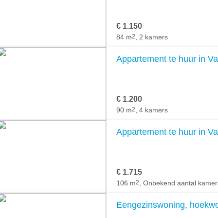
€ 1.150
84 m
2
, 2 kamers
Appartement te huur in V
€ 1.200
90 m
2
, 4 kamers
Appartement te huur in V
€ 1.715
106 m
2
, Onbekend aantal kamer
Eengezinswoning, hoekwon