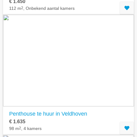
€ 1.450
112 m
2
, Onbekend aantal kamers
Penthouse te huur in Veldhoven
€ 1.635
98 m
2
, 4 kamers