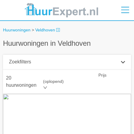
Huurwoningen
>
Veldhoven
Huurwoningen in Veldhoven
Zoekfilters
Prijs
20
Plaatsnaam
(oplopend)
huurwoningen
Straal
+ 0 km
Huurprijs tot
Zoek