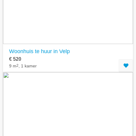
Geavanceerde zoekfilters tonen
Woonhuis te huur in Velp
€ 520
9 m
2
, 1 kamer