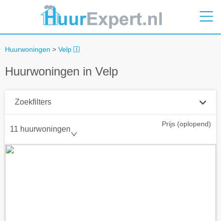
Huurwoningen
>
Velp
Huurwoningen in Velp
Zoekfilters
Prijs (oplopend)
Plaatsnaam
11 huurwoningen
Straal
+ 0 km
Huurprijs tot
Zoek