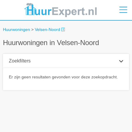
Huurwoningen
>
Velsen-Noord
Huurwoningen in Velsen-Noord
Zoekfilters
Plaatsnaam
Er zijn geen resultaten gevonden voor deze zoekopdracht.
Straal
+ 0 km
Huurprijs tot
Zoek