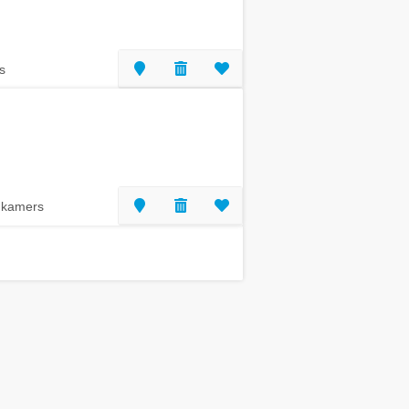
s
 kamers