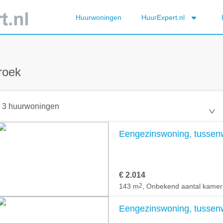
Huurwoningen
HuurExpert.nl
roek
3 huurwoningen
Eengezinswoning, tussenw
€ 2.014
143 m
2
, Onbekend aantal kamer
Eengezinswoning, tussenw