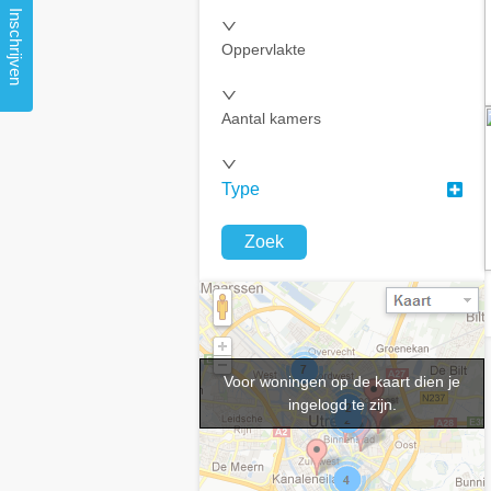
Inschrijven
Oppervlakte
Aantal kamers
Type
Zoek
Voor woningen op de kaart dien je
ingelogd te zijn.