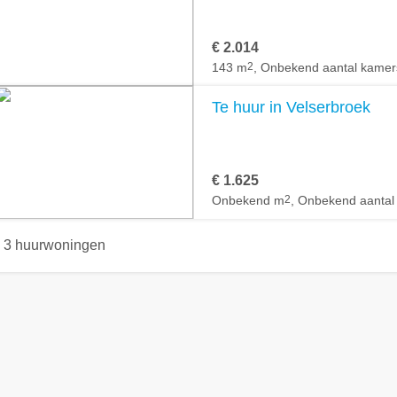
€ 2.014
143 m
2
, Onbekend aantal kamer
Te huur in Velserbroek
€ 1.625
Onbekend m
2
, Onbekend aantal
3 huurwoningen