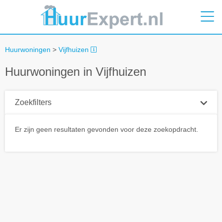
Huurwoningen
>
Vijfhuizen
Huurwoningen in Vijfhuizen
Zoekfilters
Plaatsnaam
Er zijn geen resultaten gevonden voor deze zoekopdracht.
Straal
+ 0 km
Huurprijs tot
Zoek