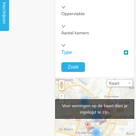
Inschrijven
Oppervlakte
Aantal kamers
Type
Zoek
Voor woningen op de kaart dien je
ingelogd te zijn.