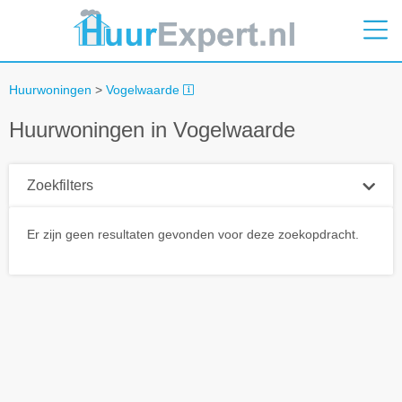
Huurwoningen
>
Vogelwaarde
Huurwoningen in Vogelwaarde
Zoekfilters
Plaatsnaam
Er zijn geen resultaten gevonden voor deze zoekopdracht.
Straal
+ 0 km
Huurprijs tot
Zoek