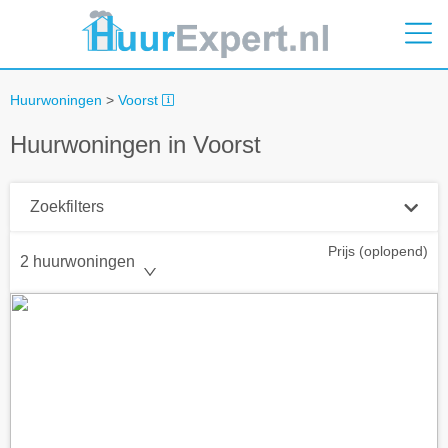
Huurwoningen
>
Voorst
Huurwoningen in Voorst
Zoekfilters
Prijs (oplopend)
Plaatsnaam
2 huurwoningen
Straal
+ 0 km
Huurprijs tot
Zoek