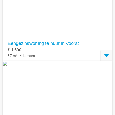
Geavanceerde zoekfilters tonen
Eengezinswoning te huur in Voorst
€ 1.500
87 m
2
, 4 kamers