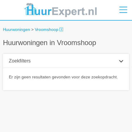
Huurwoningen
>
Vroomshoop
Huurwoningen in Vroomshoop
Zoekfilters
Plaatsnaam
Er zijn geen resultaten gevonden voor deze zoekopdracht.
Straal
+ 0 km
Huurprijs tot
Zoek