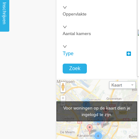
Inschrijven
Oppervlakte
Aantal kamers
Type
Zoek
Voor woningen op de kaart dien je
ingelogd te zijn.