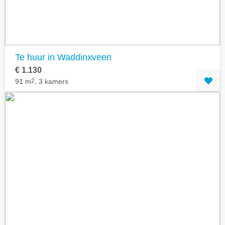
Te huur in Waddinxveen
€ 1.130
91 m
2
, 3 kamers