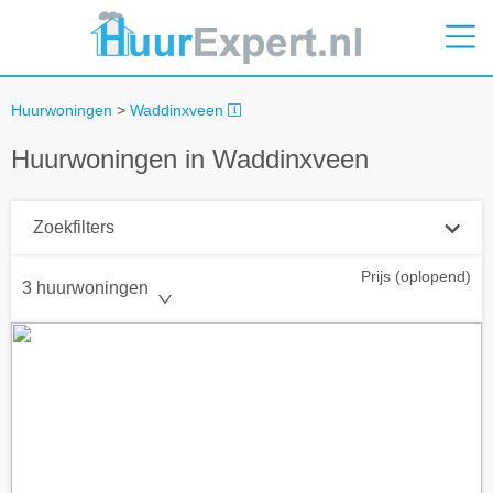
Huurwoningen
>
Waddinxveen
Huurwoningen in Waddinxveen
Zoekfilters
Prijs (oplopend)
Plaatsnaam
3 huurwoningen
Straal
+ 0 km
Huurprijs tot
Zoek