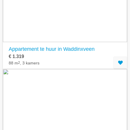
Geavanceerde zoekfilters tonen
Appartement te huur in Waddinxveen
€ 1.319
88 m
2
, 3 kamers