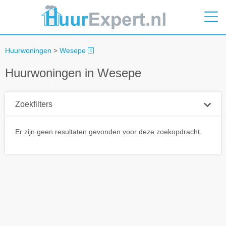
Huurwoningen
>
Wesepe
Huurwoningen in Wesepe
Zoekfilters
Plaatsnaam
Er zijn geen resultaten gevonden voor deze zoekopdracht.
Straal
+ 0 km
Huurprijs tot
Zoek