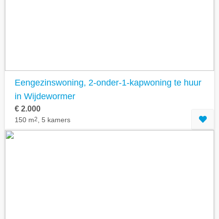
Geavanceerde zoekfilters tonen
Eengezinswoning, 2-onder-1-kapwoning te huur
in Wijdewormer
€ 2.000
150 m
2
, 5 kamers