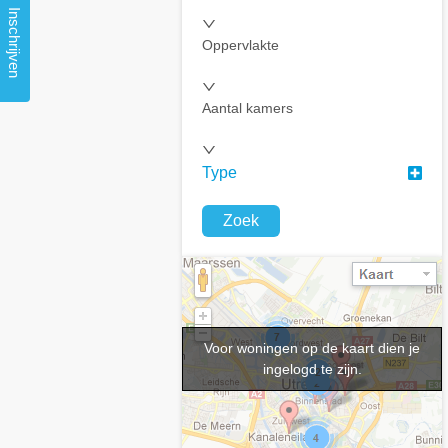
Inschrijven
Oppervlakte
Aantal kamers
Type
Zoek
Voor woningen op de kaart dien je
ingelogd te zijn.