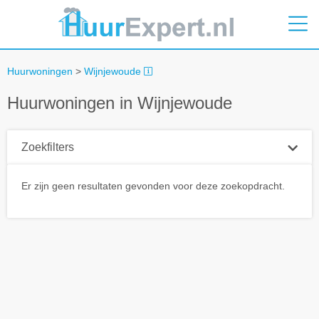
Huurwoningen
>
Wijnjewoude
Huurwoningen in Wijnjewoude
Zoekfilters
Plaatsnaam
Er zijn geen resultaten gevonden voor deze zoekopdracht.
Straal
+ 0 km
Huurprijs tot
Zoek