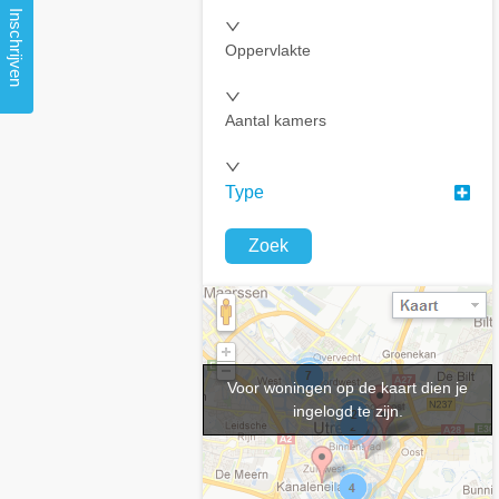
Inschrijven
Oppervlakte
Aantal kamers
Type
Zoek
Voor woningen op de kaart dien je
ingelogd te zijn.