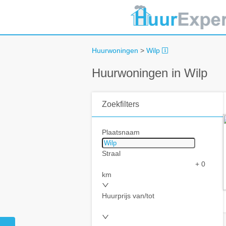
Huurwoningen
>
Wilp
Huurwoningen in Wilp
Zoekfilters
Plaatsnaam
Straal
+ 0
km
Huurprijs van/tot