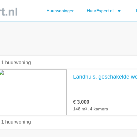
Huurwoningen
HuurExpert.nl
1 huurwoning
Landhuis, geschakelde won
€ 3.000
148 m
2
, 4 kamers
1 huurwoning