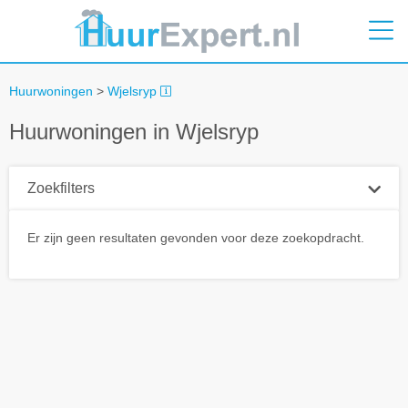
Huurwoningen
>
Wjelsryp
Huurwoningen in Wjelsryp
Zoekfilters
Plaatsnaam
Er zijn geen resultaten gevonden voor deze zoekopdracht.
Straal
+ 0 km
Huurprijs tot
Zoek