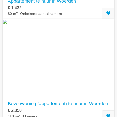
Appartement te huur in Woerden
€ 1.432
80 m
2
, Onbekend aantal kamers
Bovenwoning (appartement) te huur in Woerden
€ 2.850
110 m
2
, 4 kamers