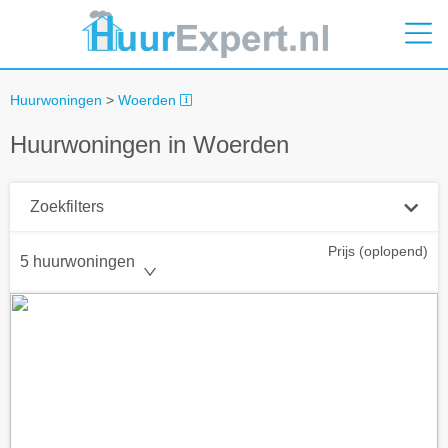
Huurwoningen
>
Woerden
Huurwoningen in Woerden
Zoekfilters
Prijs (oplopend)
Plaatsnaam
5 huurwoningen
Straal
+ 0 km
Huurprijs tot
Zoek