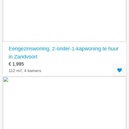
Geavanceerde zoekfilters tonen
Eengezinswoning, 2-onder-1-kapwoning te huur
in Zandvoort
€ 1.995
112 m
2
, 4 kamers